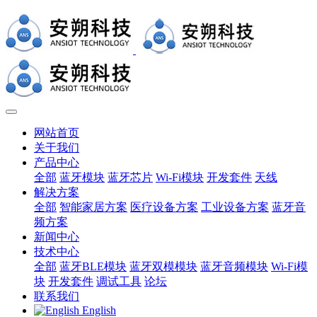
网站首页
关于我们
产品中心
全部
蓝牙模块
蓝牙芯片
Wi-Fi模块
开发套件
天线
解决方案
全部
智能家居方案
医疗设备方案
工业设备方案
蓝牙音
频方案
新闻中心
技术中心
全部
蓝牙BLE模块
蓝牙双模模块
蓝牙音频模块
Wi-Fi模
块
开发套件
调试工具
论坛
联系我们
English