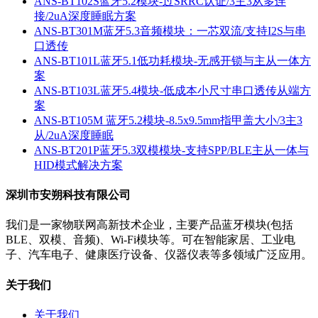
ANS-BT102S蓝牙5.2模块-过SRRC认证/3主3从多连
接/2uA深度睡眠方案
ANS-BT301M蓝牙5.3音频模块：一芯双流/支持I2S与串
口透传
ANS-BT101L蓝牙5.1低功耗模块-无感开锁与主从一体方
案
ANS-BT103L蓝牙5.4模块-低成本小尺寸串口透传从端方
案
ANS-BT105M 蓝牙5.2模块-8.5x9.5mm指甲盖大小/3主3
从/2uA深度睡眠
ANS-BT201P蓝牙5.3双模模块-支持SPP/BLE主从一体与
HID模式解决方案
深圳市安朔科技有限公司
我们是一家物联网高新技术企业，主要产品蓝牙模块(包括
BLE、双模、音频)、Wi-Fi模块等。可在智能家居、工业电
子、汽车电子、健康医疗设备、仪器仪表等多领域广泛应用。
关于我们
关于我们