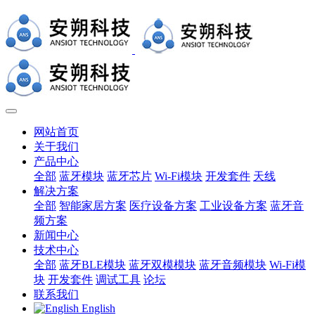
网站首页
关于我们
产品中心
全部
蓝牙模块
蓝牙芯片
Wi-Fi模块
开发套件
天线
解决方案
全部
智能家居方案
医疗设备方案
工业设备方案
蓝牙音
频方案
新闻中心
技术中心
全部
蓝牙BLE模块
蓝牙双模模块
蓝牙音频模块
Wi-Fi模
块
开发套件
调试工具
论坛
联系我们
English