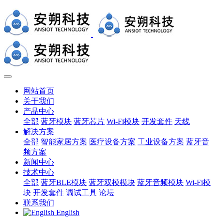
网站首页
关于我们
产品中心
全部
蓝牙模块
蓝牙芯片
Wi-Fi模块
开发套件
天线
解决方案
全部
智能家居方案
医疗设备方案
工业设备方案
蓝牙音
频方案
新闻中心
技术中心
全部
蓝牙BLE模块
蓝牙双模模块
蓝牙音频模块
Wi-Fi模
块
开发套件
调试工具
论坛
联系我们
English